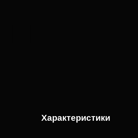
Характеристики
Материал
Сталь
Переменное напряжение
90-264 В
Диапозон частот
47-63 Гц
Постоянное напряжение
24 В