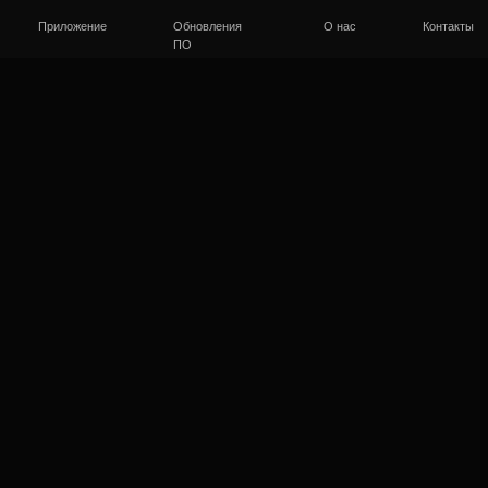
ложение
Обновления
О нас
Контакты
FAQ
ПО
Заря
для 8
DMX
Зарядное устро
8шт ламп от од
подходит к
про
Имеет вход DM
проводам питан
установленны
В комплекте
: 
0.5м (8шт)
28000