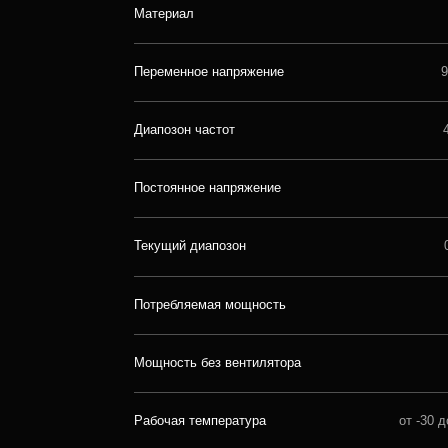
Текущий диапозон
0-20.8 А
Потребляемая мощность
500 W
Мощность без вентилятора
321 W
Рабочая температура
от -30 до +70°С
Рабочая влажность
20 - 90%
Наличие