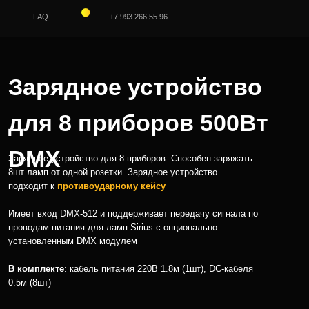
+7 993 266 55 96
дное устройство
 приборов 500Вт
йство для 8 приборов. Способен заряжать
ной розетки. Зарядное устройство
тивоударному кейсу
X-512 и поддерживает передачу сигнала по
ия для ламп Sirius с опционально
м DMX модулем
кабель питания 220В 1.8м (1шт), DC-кабеля
₽
с учетом НДС