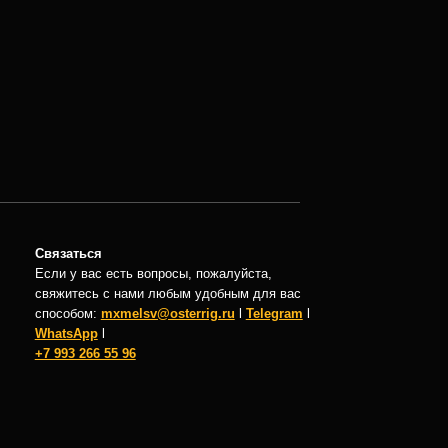
есть вопросы, пожалуйста,
с нами любым удобным для вас
mxmelsv@osterrig.ru
l
Telegram
l
55 96
Контакты
8 993 266 55 96
8 911 662 15 96
mxmelsv@osterrig.ru