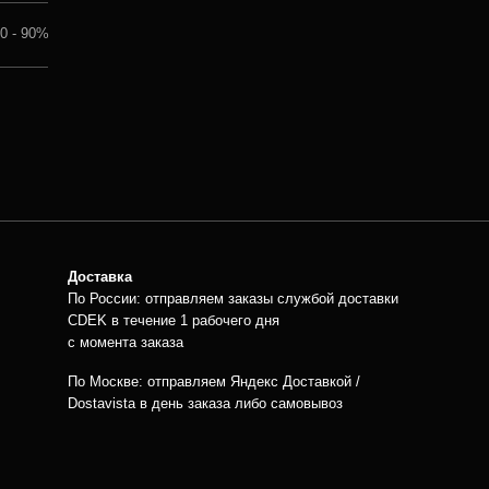
По России: отправляем заказы службой доставки
Если у вас 
CDEK в течение 1 рабочего дня
свяжитесь 
с момента заказа
способом:
WhatsApp
l
По Москве: отправляем Яндекс Доставкой /
+7 993 266 
Dostavista в день заказа либо самовывоз
Для
Реквизиты
клиентов
Политика
ИП Игонин М.А.
конфиденциальности
ИНН:
100120110505
Доставка и оплата
ОГРН:
326508100322593
О компании